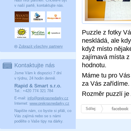
Naši hrdí partneři. Chcete-li být
v naší partě, kontaktujte nás.
Puzzle z fotky Vá
neskládá, ale kdy
Zobrazit všechny partnery
když místo nějaké
zajímavá místa z
hodnotu.
Kontaktujte nás
Jsme Vám k dispozici 7 dní
Máme tu pro Vás n
v týdnu, 24 hodin denně.
za Vás zařídíme.
Rapid & Smart s.r.o.
Tel.: +420 774 321 784
Rozměr puzzlí je
E-mail:
info@prekrasnedarky.cz
Internet:
www.prekrasnedarky.cz
Sdílej:
Facebook
Napište nám, co byste si přáli, co
Vás zajímá nebo se s námi
podělte o Vaše tipy na dárky.