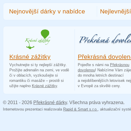
Nejnovější dárky v nabídce
Nejlevnějš
Krásné zážitky
Překrásná dovolen
Vychutnejte si ty nejlepší zážitky.
Pojeďte s námi na
Překrásnou
Prožijte adrenalin na zemi, ve vodě
dovolenou
! Nabízíme Vám záj
či v oblacích, vyzkoušejte si
do mnoha letních destinací
romantiku či masáže – prostě si
a nejoblíbenějších letovisek ne
užijte naplno
Krásné zážitky
.
v Evropě za skvělé ceny.
© 2011 - 2026
Překrásné dárky
. Všechna práva vyhrazena.
Internetovou prezentaci realizovala
Rapid & Smart s.r.o.
, aktualizační sy