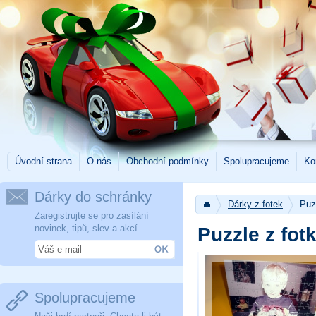
Úvodní strana
O nás
Obchodní podmínky
Spolupracujeme
Ko
Dárky do schránky
Dárky z fotek
Puz
Zaregistrujte se pro zasílání
novinek, tipů, slev a akcí.
Puzzle z fot
Spolupracujeme