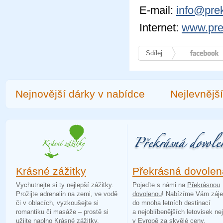
E-mail:
info@pre
Internet:
www.pre
Sdílej:
Facebook
Nejnovější dárky v nabídce
Nejlevnějš
Krásné zážitky
Překrásná dovolen
Vychutnejte si ty nejlepší zážitky.
Pojeďte s námi na
Překrásnou
Prožijte adrenalin na zemi, ve vodě
dovolenou
! Nabízíme Vám záj
či v oblacích, vyzkoušejte si
do mnoha letních destinací
romantiku či masáže – prostě si
a nejoblíbenějších letovisek ne
užijte naplno
Krásné zážitky
.
v Evropě za skvělé ceny.