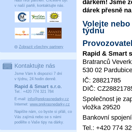
Naši hrdí partneři. Chcete-li být
dárkem! Jsme z
v naší partě, kontaktujte nás.
dárek přesně na 
Volejte nebo
týdnu
Provozovatel
Zobrazit všechny partnery
Rapid & Smart s
Bratranců Vever
Kontaktujte nás
530 02 Pardubic
Jsme Vám k dispozici 7 dní
v týdnu, 24 hodin denně.
IČ: 28821785
Rapid & Smart s.r.o.
DIČ: CZ288217
Tel.: +420 774 321 784
Společnost je za
E-mail:
info@prekrasnedarky.cz
Internet:
www.prekrasnedarky.cz
vložka 29520
Napište nám, co byste si přáli, co
Bankovní spojen
Vás zajímá nebo se s námi
podělte o Vaše tipy na dárky.
Tel.: +420 774 3