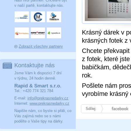
Naši hrdí partneři. Chcete-li být
v naší partě, kontaktujte nás.
Krásný dárek v 
krásných fotek z 
Zobrazit všechny partnery
Chcete překvapit 
z fotek, které jst
Kontaktujte nás
babičkám, dědečk
Jsme Vám k dispozici 7 dní
rok.
v týdnu, 24 hodin denně.
Pošlete nám pros
Rapid & Smart s.r.o.
Tel.: +420 774 321 784
vyrobíme krásný
E-mail:
info@prekrasnedarky.cz
Internet:
www.prekrasnedarky.cz
Sdílej:
Facebook
Napište nám, co byste si přáli, co
Vás zajímá nebo se s námi
podělte o Vaše tipy na dárky.