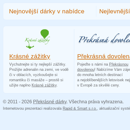
Nejnovější dárky v nabídce
Nejlevnějš
Krásné zážitky
Překrásná dovolen
Vychutnejte si ty nejlepší zážitky.
Pojeďte s námi na
Překrásnou
Prožijte adrenalin na zemi, ve vodě
dovolenou
! Nabízíme Vám záj
či v oblacích, vyzkoušejte si
do mnoha letních destinací
romantiku či masáže – prostě si
a nejoblíbenějších letovisek ne
užijte naplno
Krásné zážitky
.
v Evropě za skvělé ceny.
© 2011 - 2026
Překrásné dárky
. Všechna práva vyhrazena.
Internetovou prezentaci realizovala
Rapid & Smart s.r.o.
, aktualizační sy