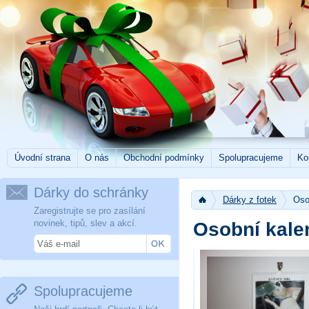
Úvodní strana
O nás
Obchodní podmínky
Spolupracujeme
Ko
Dárky do schránky
Dárky z fotek
Oso
Zaregistrujte se pro zasílání
novinek, tipů, slev a akcí.
Osobní kale
Spolupracujeme