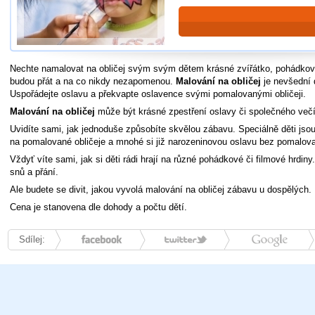
Nechte namalovat na obličej svým svým dětem krásné zvířátko, pohádkovo
budou přát a na co nikdy nezapomenou.
Malování na obličej
je nevšední 
Uspořádejte oslavu a překvapte oslavence svými pomalovanými obličeji.
Malování na obličej
může být krásné zpestření oslavy či společného večí
Uvidíte sami, jak jednoduše způsobíte skvělou zábavu. Speciálně děti jso
na pomalované obličeje a mnohé si již narozeninovou oslavu bez pomalovan
Vždyť víte sami, jak si děti rádi hrají na různé pohádkové či filmové hrdiny. 
snů a přání.
Ale budete se divit, jakou vyvolá malování na obličej zábavu u dospělých.
Cena je stanovena dle dohody a počtu dětí.
Sdílej:
Facebook
Twitter
Google