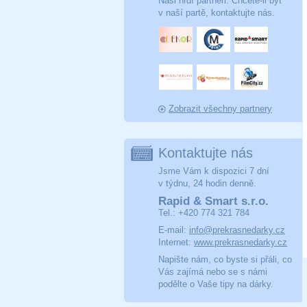
Naši hrdí partneři. Chcete-li být
v naší partě, kontaktujte nás.
Zobrazit všechny partnery
Kontaktujte nás
Jsme Vám k dispozici 7 dní
v týdnu, 24 hodin denně.
Rapid & Smart s.r.o.
Tel.: +420 774 321 784
E-mail:
info@prekrasnedarky.cz
Internet:
www.prekrasnedarky.cz
Napište nám, co byste si přáli, co
Vás zajímá nebo se s námi
podělte o Vaše tipy na dárky.