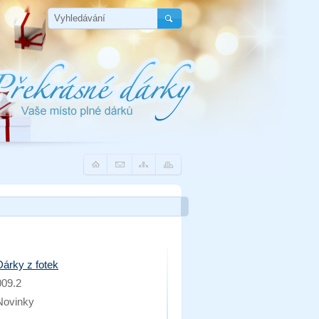
Úvod
Přeposlat
Mapa
Tisk
e-mailem
stránek
Dárky z fotek
009.2
Novinky