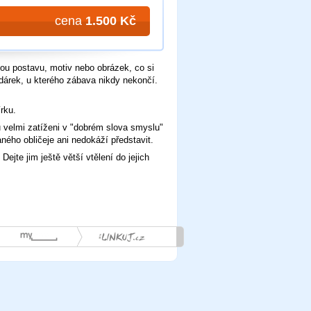
cena
1.500 Kč
u postavu, motiv nebo obrázek, co si
dárek, u kterého zábava nikdy nekončí.
rku.
u velmi zatíženi v "dobrém slova smyslu"
ého obličeje ani nedokáží představit.
Dejte jim ještě větší vtělení do jejich
myspace
linkuj