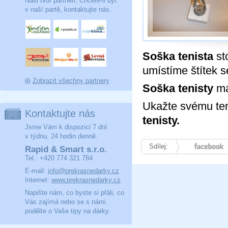
Naši hrdí partneři. Chcete-li být
v naší partě, kontaktujte nás.
Soška tenista
st
umístíme štítek s
Zobrazit všechny partnery
Soška tenisty
má
Ukažte svému teni
Kontaktujte nás
tenisty.
Jsme Vám k dispozici 7 dní
v týdnu, 24 hodin denně.
Sdílej:
Facebook
Rapid & Smart s.r.o.
Tel.: +420 774 321 784
E-mail:
info@prekrasnedarky.cz
Internet:
www.prekrasnedarky.cz
Napište nám, co byste si přáli, co
Vás zajímá nebo se s námi
podělte o Vaše tipy na dárky.