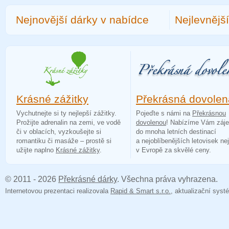
Nejnovější dárky v nabídce
Nejlevnějš
Krásné zážitky
Překrásná dovolen
Vychutnejte si ty nejlepší zážitky.
Pojeďte s námi na
Překrásnou
Prožijte adrenalin na zemi, ve vodě
dovolenou
! Nabízíme Vám záj
či v oblacích, vyzkoušejte si
do mnoha letních destinací
romantiku či masáže – prostě si
a nejoblíbenějších letovisek ne
užijte naplno
Krásné zážitky
.
v Evropě za skvělé ceny.
© 2011 - 2026
Překrásné dárky
. Všechna práva vyhrazena.
Internetovou prezentaci realizovala
Rapid & Smart s.r.o.
, aktualizační sy