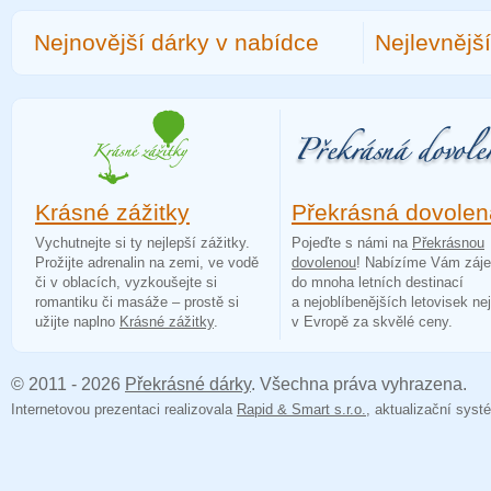
Nejnovější dárky v nabídce
Nejlevnějš
Krásné zážitky
Překrásná dovolen
Vychutnejte si ty nejlepší zážitky.
Pojeďte s námi na
Překrásnou
Prožijte adrenalin na zemi, ve vodě
dovolenou
! Nabízíme Vám záj
či v oblacích, vyzkoušejte si
do mnoha letních destinací
romantiku či masáže – prostě si
a nejoblíbenějších letovisek ne
užijte naplno
Krásné zážitky
.
v Evropě za skvělé ceny.
© 2011 - 2026
Překrásné dárky
. Všechna práva vyhrazena.
Internetovou prezentaci realizovala
Rapid & Smart s.r.o.
, aktualizační sy