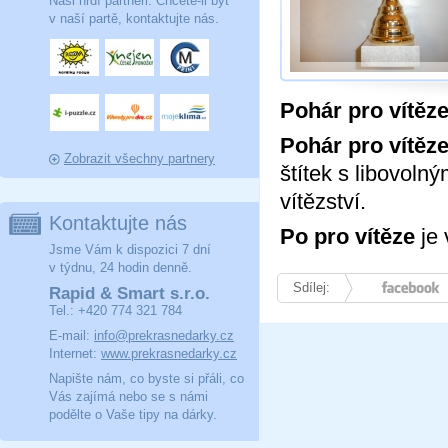
Naši hrdí partneři. Chcete-li být
v naší partě, kontaktujte nás.
Pohár pro vítěz
Pohár pro vítěz
Zobrazit všechny partnery
štítek s libovoln
vítězství.
Kontaktujte nás
Po pro vítěze
je 
Jsme Vám k dispozici 7 dní
v týdnu, 24 hodin denně.
Sdílej:
Facebook
Rapid & Smart s.r.o.
Tel.: +420 774 321 784
E-mail:
info@prekrasnedarky.cz
Internet:
www.prekrasnedarky.cz
Napište nám, co byste si přáli, co
Vás zajímá nebo se s námi
podělte o Vaše tipy na dárky.