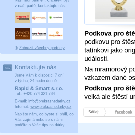
Naši hrdí partneři. Chcete-li být
v naší partě, kontaktujte nás.
Podkova pro ště
podkovu pro štěs
Zobrazit všechny partnery
tatínkovi jako or
události.
Kontaktujte nás
Na mramorový po
Jsme Vám k dispozici 7 dní
vzkazem dané oso
v týdnu, 24 hodin denně.
Podkova pro ště
Rapid & Smart s.r.o.
Tel.: +420 774 321 784
velká ale štěstí u
E-mail:
info@prekrasnedarky.cz
Internet:
www.prekrasnedarky.cz
Sdílej:
Facebook
Napište nám, co byste si přáli, co
Vás zajímá nebo se s námi
podělte o Vaše tipy na dárky.