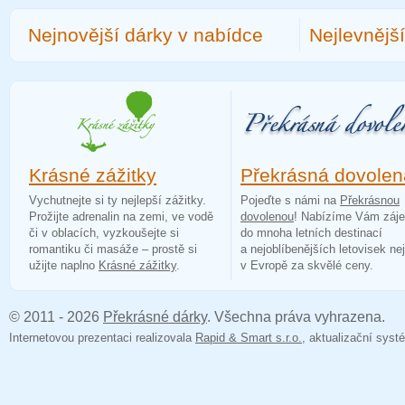
Nejnovější dárky v nabídce
Nejlevnějš
Krásné zážitky
Překrásná dovolen
Vychutnejte si ty nejlepší zážitky.
Pojeďte s námi na
Překrásnou
Prožijte adrenalin na zemi, ve vodě
dovolenou
! Nabízíme Vám záj
či v oblacích, vyzkoušejte si
do mnoha letních destinací
romantiku či masáže – prostě si
a nejoblíbenějších letovisek ne
užijte naplno
Krásné zážitky
.
v Evropě za skvělé ceny.
© 2011 - 2026
Překrásné dárky
. Všechna práva vyhrazena.
Internetovou prezentaci realizovala
Rapid & Smart s.r.o.
, aktualizační sy